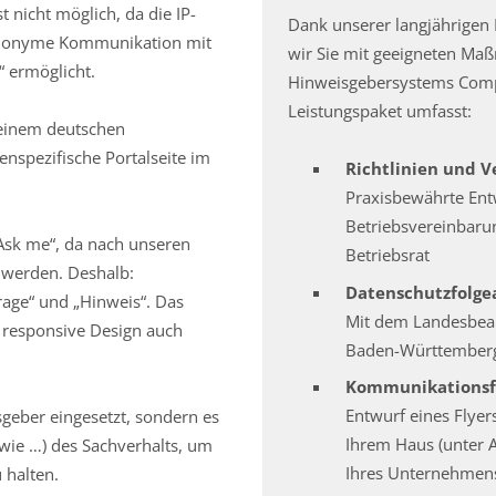
 nicht möglich, da die IP-
Dank unserer langjährigen
 anonyme Kommunikation mit
wir Sie mit geeigneten M
“ ermöglicht.
Hinweisgebersystems Comp
Leistungspaket umfasst:
einem deutschen
nspezifische Portalseite im
Richtlinien und 
Praxisbewährte Ent
Betriebsvereinbaru
Ask me“, da nach unseren
Betriebsrat
t werden. Deshalb:
Datenschutzfolge
age“ und „Hinweis“. Das
Mit dem Landesbeau
 responsive Design auch
Baden-Württemberg
Kommunikationsf
Entwurf eines Flye
sgeber eingesetzt, sondern es
Ihrem Haus (unter 
 wie …) des Sachverhalts, um
Ihres Unternehmens
 halten.